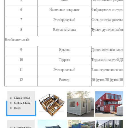
6
Напольное покрытие
Фиброцемент, с отделко
7
Электрический
Свет, розетка, розетка 
8
Ванная комната
Туалет, душевая кабина, 
Необязательный
9
Крыша
Дополнительная наклонн
10
Терраса
Терраса из панелей ДПК 
11
Электрический
Блок переменного тока, 
12
Размер
20 футов/30 футов/40 фу