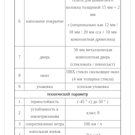
Плита для цементного
волокна толщиной 15 мм + 2
мм
6
напольное покрытие
r (опционально как 12 мм /
18 мм / 20 мм cca + 10 мм
композитная древесина)
50 мм металлическая
7
дверь
композитная дверь
(стекловата / пенопласт)
ПВХ стекло скользящее окно
8
окно
(4 мм толщина стекла)
9
упаковка
плоская упаковка
технический параметр
1
термостойкость
(-45 ° c) до 50 ° c
устойчивость к
2
класс 8
землетрясениям
3
сопротивление ветра
100 км / ч
напольная живая