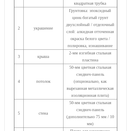
квадратная трубка
Грунтовка: эпоксидный
цинк-богатый грунт
двухслойный / отделочный
2
украшение
слой: алкидная отточенная
окраска белого цвета /
полировка, изнашивание
2-мм изгибная стальная
3
крыша
пластина
50-мм цветная стальная
сэндвич-панель
4
потолок
(опционально, как
вырезанная металлическая
изоляционная плита)
50-мм цветная стальная
сэндвич-панель
5
стена
(дополнительно 75 мм / 10
мм)