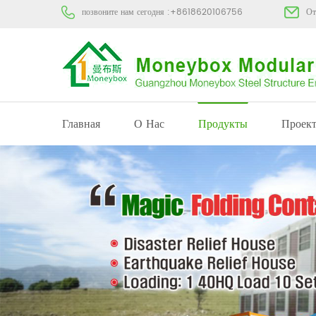
позвоните нам сегодня :
+8618620106756
От
Главная
О Нас
Продукты
Проек