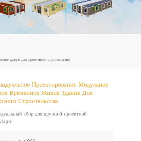
mbshou
se.com
илое здание для проектного строительства
видуальное Проектирование Модульное
ное Временное Жилое Здание Для
тного Строительства
дуальный сбор для крупной проектной
укции