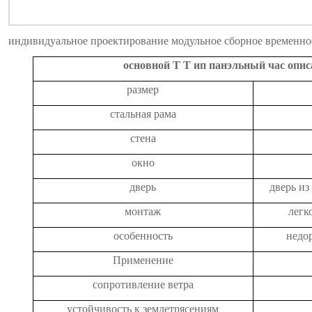
индивидуальное проектирование модульное сборное временное
основной
T
T
ип
панэльный
час
опис
размер
стальная рама
стена
окно
дверь
дверь из
монтаж
легк
особенность
недор
Применение
сопротивление ветра
устойчивость к землетрясениям