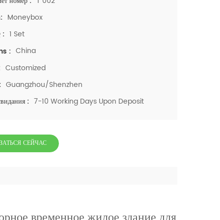
T 002
ет номер :
Moneybox
:
1 Set
 :
China
ns :
Customized
:
Guangzhou/Shenzhen
:
7-10 Working Days Upon Deposit
свидания :
ЗАТЬСЯ СЕЙЧАС
орное временное жилое здание для