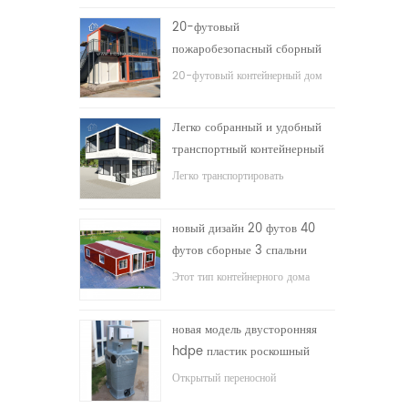
20-футовый
пожаробезопасный сборный
дом жилой контейнерный дом
20-футовый контейнерный дом
в Китае
для жилого дома
Легко собранный и удобный
транспортный контейнерный
дом
Легко транспортировать
контейнеры
новый дизайн 20 футов 40
футов сборные 3 спальни
крошечный расширяемый
Этот тип контейнерного дома
контейнерный дом
модернизирован, контейнерный
дом разделен на три спальни, одну
новая модель двусторонняя
ванную комнату и электрическую
hdpe пластик роскошный
систему.
общественный умывальник
Открытый переносной
для ванной комнаты
умывальник hdpe для парков,