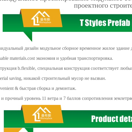
проектного строит
идуальный дизайн модульное сборное временное жилое здание д
usable materials.cost экономия и удобная транспортировка.
трукция b.flexible, специальная конструкция соответствует люб
terial saving, никакой строительный мусор не вызван.
nvenient & быстрая сборка и демонтаж.
fe и прочный уровень 11 ветра и 7 баллов сопротивления землетря