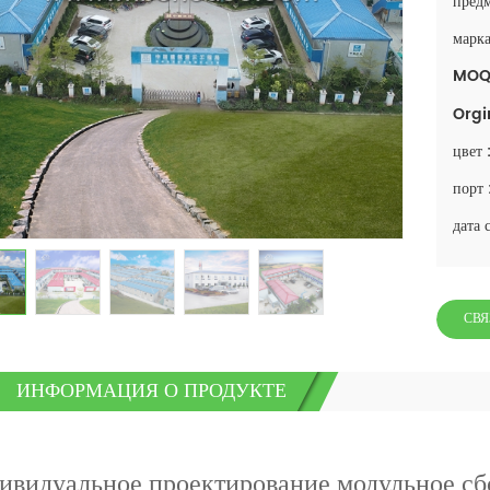
предм
марка
MOQ
Orgi
цвет 
порт 
дата 
СВЯ
ИНФОРМАЦИЯ О ПРОДУКТЕ
ивидуальное проектирование модульное сб