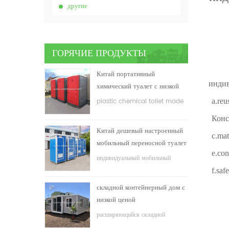
другие
ГОРЯЧИЕ ПРОДУКТЫ
Китай портативный
индив
химический туалет с низкой
ценой
plastic chemical toilet made
a.re
in China
Конс
Китай дешевый настроенный
c.ma
мобильный переносной туалет
e.co
для строительной площадки
индивидуальный мобильный
переносной туалет для
f.sa
строительной площадки
складной контейнерный дом с
низкой ценой
расширяющийся складной
контейнерный дом с низкой ценой