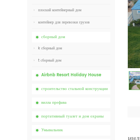
плоский контейнерный дом
контейнер для перевозки грузов
сборный дом
k сборный дом
t сборный дом
Airbnb Resort Holiday House
строительство стальной конструкции
вилла префава
портативный туалет и дом охраны
Умывальник
инд