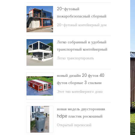
20-футовый
пожаробезопасный сборный
дом жилой контейнерный дом
20-футовый контейнерный дом
в Китае
для жилого дома
Легко собранный и удобный
транспортный контейнерный
дом
Легко транспортировать
контейнеры
новый дизайн 20 футов 40
футов сборные 3 спальни
крошечный расширяемый
Этот тип контейнерного дома
контейнерный дом
модернизирован, контейнерный
дом разделен на три спальни, одну
новая модель двусторонняя
ванную комнату и электрическую
hdpe пластик роскошный
систему.
общественный умывальник
Открытый переносной
для ванной комнаты
умывальник hdpe для парков,