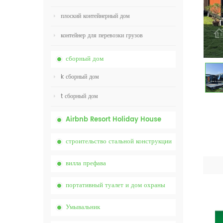
плоский контейнерный дом
контейнер для перевозки грузов
сборный дом
k сборный дом
t сборный дом
Airbnb Resort Holiday House
строительство стальной конструкции
вилла префава
портативный туалет и дом охраны
Умывальник