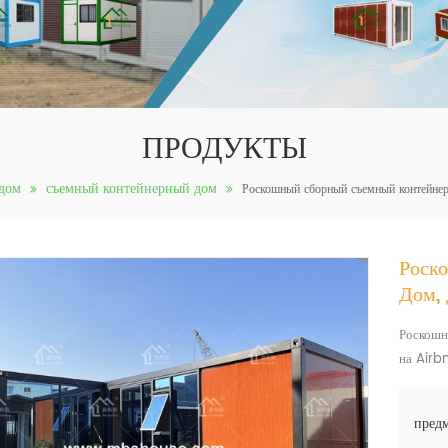
ПРОДУКТЫ
дом
съемный контейнерный дом
Роскошный сборный съемный контейне
Роск
Дом,
Роскошн
на Air
предм