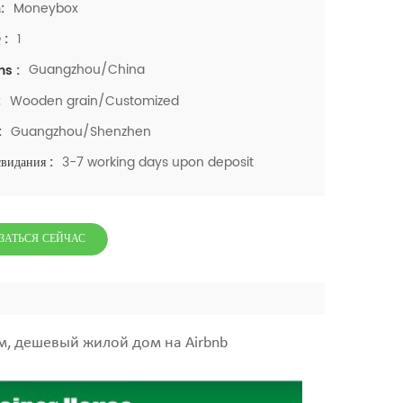
Moneybox
:
1
 :
Guangzhou/China
ns :
Wooden grain/Customized
:
Guangzhou/Shenzhen
:
3-7 working days upon deposit
свидания :
ЗАТЬСЯ СЕЙЧАС
, дешевый жилой дом на Airbnb