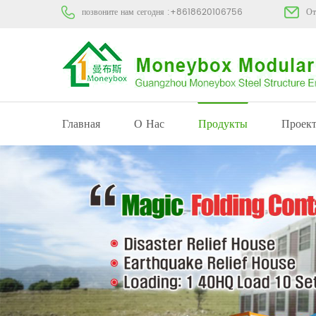
позвоните нам сегодня :
+8618620106756
От
Главная
О Нас
Продукты
Проек