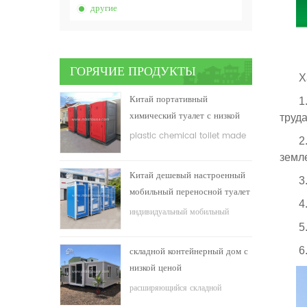
другие
ГОРЯЧИЕ ПРОДУКТЫ
Х
Китай портативный
1. П
химический туалет с низкой
труда
ценой
plastic chemical toilet made
2. Л
in China
земл
Китай дешевый настроенный
3. О
мобильный переносной туалет
4. В
для строительной площадки
индивидуальный мобильный
переносной туалет для
5. Э
строительной площадки
6. Д
складной контейнерный дом с
низкой ценой
расширяющийся складной
контейнерный дом с низкой ценой