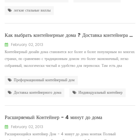
командой и гармоничной рабочей атмосферой наши продукты с...
легкие стальные виллы
Как выбрать контейнерные дома ? Доставка контейнера или контейнер для префицев ?
February 02, 2013
Контейнерный дизайн дома становится все более и более популярным во многих
странах, по сравнению с традиционным домом это более экономичный, легко
собранный, экологически чистый и удобство для перевозки. Там есть два
варианта для контейнера Дом: контейнерный дом, который трансформирован
контейнером морской доставкой, который является стабильным и долгом; Сбор
Преформационный контейнерный дом
контейнера, изготовленный из легкой ст...
Доставка контейнерного дома
Индивидуальный контейнер
Расширяемый Контейнер - 4 минут до дома
February 02, 2013
Расширяющийся контейнер Дом - 4 минут до дома монтаж Полный