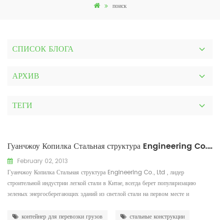
поиск
СПИСОК БЛОГА
АРХИВ
ТЕГИ
Гуанчжоу Копилка Стальная структура Engineering Co., Ltd
February 02, 2013
Гуанчжоу Копилка Стальная структура Engineering Co., Ltd , лидер
строительной индустрии легкой стали в Китае, всегда берет популяризацию
зеленых энергосберегающих зданий из светлой стали на первом месте и
занимается разработкой, популяризацией, исследованием и применением
энергосберегающих зданий с легкой стальной структурой. С трудолюбивой
контейнер для перевозки грузов
стальные конструкции