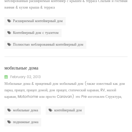
меблированный расширяемый контейнер с крышей & терраса Спальня и гостиная
ванная & кухня крыша & терраса
Расширяемый контейнерный дом
Контейнерный дом с туалетом
Полностью меблированный контейнерный дом
мобильные дома
February 02, 2013
Мобильные дома & прицепный дом мобильный дом (также известный как дом
парка, прицеп, прицеп домой, дом прицеп, статический караван, RV, жилой
караван, Motorhome или просто Caravan) это Pre изготовлен Структура,
построенная на заводе на постоянном прикрепленном шасси перед
транспортировкой на сайт (либо за буксировкой или на прицеп). используется
мобильные дома
контейнерный дом
как постоянныйho мэзили для отдыха или временного ра...
подвижные дома