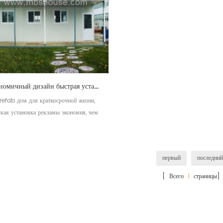
экономичный дизайн быстрая установка сборный дом для продажи
refab дом для краткосрочной жизни,
гкая установка рекламы экономия, чем
традиционный дом
первый
последний
[ Всего
1
страницы]