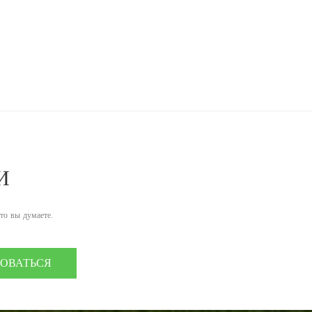
И
что вы думаете.