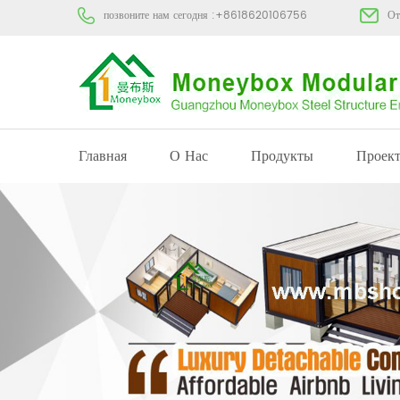
позвоните нам сегодня :
+8618620106756
От
Главная
О Нас
Продукты
Проек