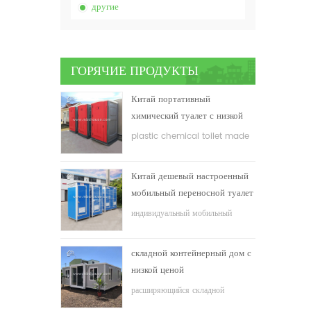
другие
ГОРЯЧИЕ ПРОДУКТЫ
Китай портативный
химический туалет с низкой
ценой
plastic chemical toilet made
in China
Китай дешевый настроенный
мобильный переносной туалет
для строительной площадки
индивидуальный мобильный
переносной туалет для
строительной площадки
складной контейнерный дом с
низкой ценой
расширяющийся складной
контейнерный дом с низкой ценой