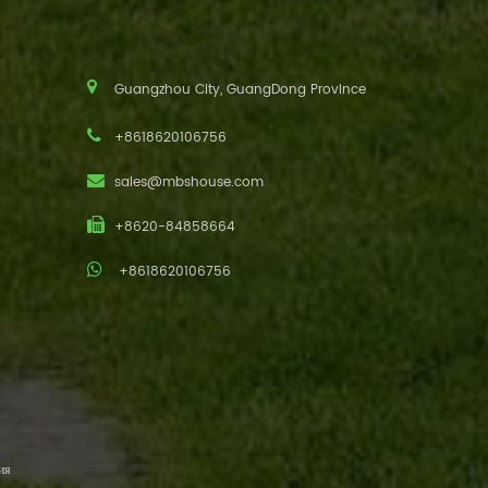
Guangzhou City, GuangDong Province
+8618620106756
sales@mbshouse.com
+8620-84858664
+8618620106756
ия