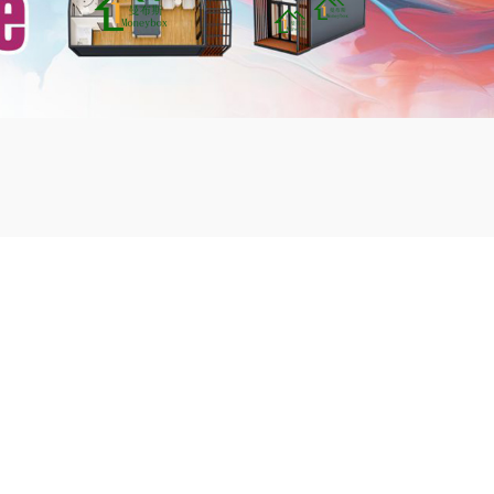
mbshou
se.com