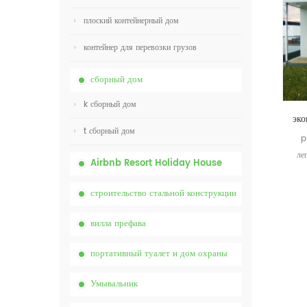
плоский контейнерный дом
контейнер для перевозки грузов
сборный дом
k сборный дом
t сборный дом
p
ле
Airbnb Resort Holiday House
строительство стальной конструкции
вилла префава
портативный туалет и дом охраны
Умывальник