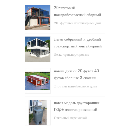
20-футовый
пожаробезопасный сборный
дом жилой контейнерный дом
20-футовый контейнерный дом
в Китае
для жилого дома
Легко собранный и удобный
транспортный контейнерный
дом
Легко транспортировать
контейнеры
новый дизайн 20 футов 40
футов сборные 3 спальни
крошечный расширяемый
Этот тип контейнерного дома
контейнерный дом
модернизирован, контейнерный
дом разделен на три спальни, одну
новая модель двусторонняя
ванную комнату и электрическую
hdpe пластик роскошный
систему.
общественный умывальник
Открытый переносной
для ванной комнаты
умывальник hdpe для парков,