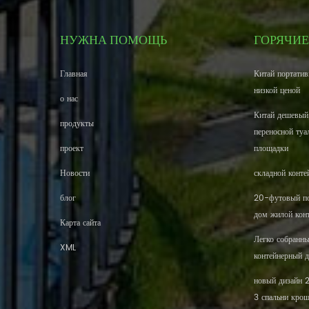
НУЖНА ПОМОЩЬ
ГОРЯЧИЕ
Главная
Китай портатив
низкой ценой
о нас
Китай дешевый
продукты
переносной туа
проект
площадки
Новости
складной конте
блог
20-футовый по
дом жилой кон
Карта сайта
Легко собранн
XML
контейнерный 
новый дизайн 
3 спальни кро