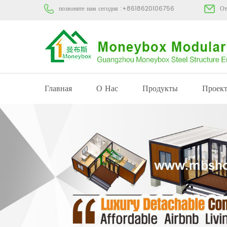
позвоните нам сегодня :
+8618620106756
От
Главная
О Нас
Продукты
Проек