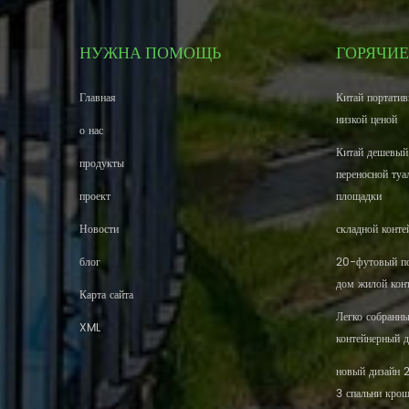
НУЖНА ПОМОЩЬ
ГОРЯЧИЕ
Главная
Китай портатив
низкой ценой
о нас
Китай дешевый
продукты
переносной туа
проект
площадки
Новости
складной конте
блог
20-футовый по
дом жилой кон
Карта сайта
Легко собранн
XML
контейнерный 
новый дизайн 
3 спальни кро