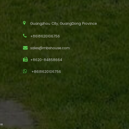
Guangzhou City, GuangDong Province
+8618620106756
sales@mbshouse.com
+8620-84858664
+8618620106756
ия