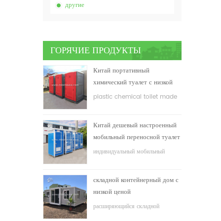
другие
ГОРЯЧИЕ ПРОДУКТЫ
Китай портативный
химический туалет с низкой
ценой
plastic chemical toilet made
in China
Китай дешевый настроенный
мобильный переносной туалет
для строительной площадки
индивидуальный мобильный
переносной туалет для
строительной площадки
складной контейнерный дом с
низкой ценой
расширяющийся складной
контейнерный дом с низкой ценой