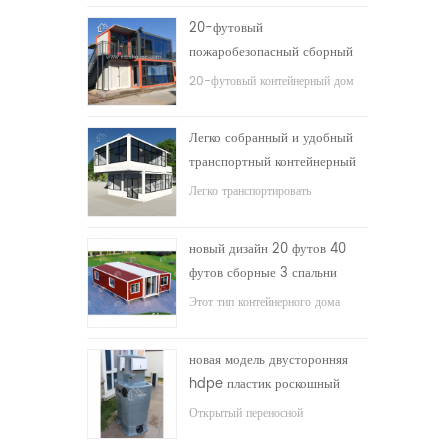
20-футовый
пожаробезопасный сборный
дом жилой контейнерный дом
20-футовый контейнерный дом
в Китае
для жилого дома
Легко собранный и удобный
транспортный контейнерный
дом
Легко транспортировать
контейнеры
новый дизайн 20 футов 40
футов сборные 3 спальни
крошечный расширяемый
Этот тип контейнерного дома
контейнерный дом
модернизирован, контейнерный
дом разделен на три спальни, одну
новая модель двусторонняя
ванную комнату и электрическую
hdpe пластик роскошный
систему.
общественный умывальник
Открытый переносной
для ванной комнаты
умывальник hdpe для парков,