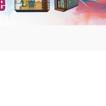
mbshou
se.com