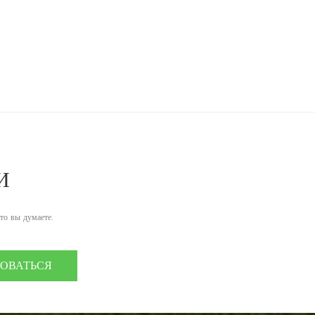
И
что вы думаете.