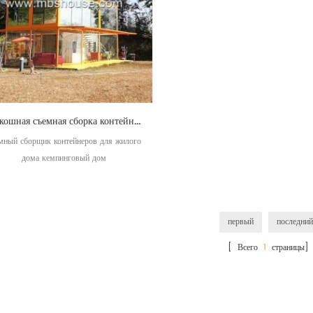
роскошная съемная сборка контейнера для жилого дома кемпинговый дом
мный сборщик контейнеров для жилого
дома кемпинговый дом
первый
последний
[ Всего
1
страницы]