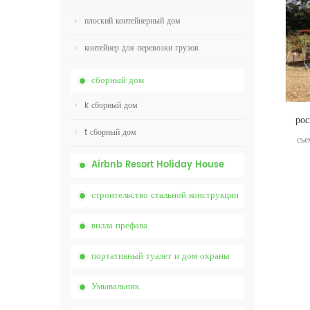
плоский контейнерный дом
контейнер для перевозки грузов
сборный дом
k сборный дом
t сборный дом
съе
Airbnb Resort Holiday House
строительство стальной конструкции
вилла префава
портативный туалет и дом охраны
Умывальник