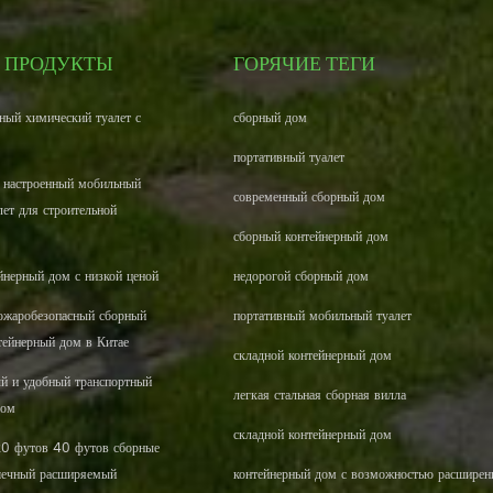
 ПРОДУКТЫ
ГОРЯЧИЕ ТЕГИ
ный химический туалет с
сборный дом
портативный туалет
 настроенный мобильный
современный сборный дом
лет для строительной
сборный контейнерный дом
йнерный дом с низкой ценой
недорогой сборный дом
жаробезопасный сборный
портативный мобильный туалет
тейнерный дом в Китае
складной контейнерный дом
ый и удобный транспортный
легкая стальная сборная вилла
дом
складной контейнерный дом
20 футов 40 футов сборные
шечный расширяемый
контейнерный дом с возможностью расширен