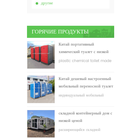
другие
ГОРЯЧИЕ ПРОДУКТЫ
Китай портативный
химический туалет с низкой
ценой
plastic chemical toilet made
in China
Китай дешевый настроенный
мобильный переносной туалет
для строительной площадки
индивидуальный мобильный
переносной туалет для
строительной площадки
складной контейнерный дом с
низкой ценой
расширяющийся складной
контейнерный дом с низкой ценой