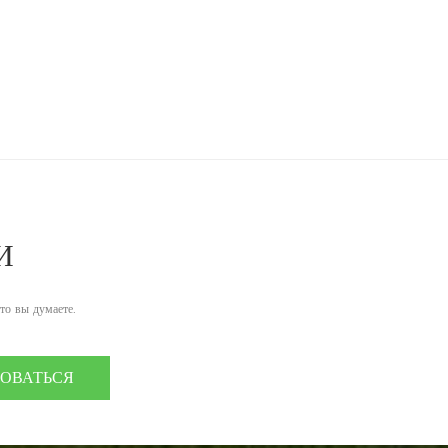
И
что вы думаете.