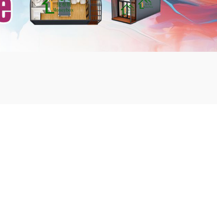
mbshou
se.com