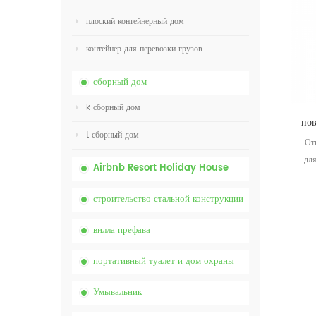
плоский контейнерный дом
контейнер для перевозки грузов
сборный дом
k сборный дом
t сборный дом
От
для
Airbnb Resort Holiday House
строительство стальной конструкции
вилла префава
портативный туалет и дом охраны
Умывальник