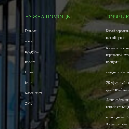
НУЖНА ПОМОЩЬ
ГОРЯЧИЕ
Главная
Китай портатив
низкой ценой
о нас
Китай дешевый
продукты
переносной туа
проект
площадки
Новости
складной конте
блог
20-футовый по
дом жилой кон
Карта сайта
Легко собранн
XML
контейнерный 
новый дизайн 
3 спальни кро