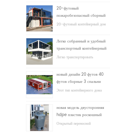
20-футовый
пожаробезопасный сборный
дом жилой контейнерный дом
20-футовый контейнерный дом
в Китае
для жилого дома
Легко собранный и удобный
транспортный контейнерный
дом
Легко транспортировать
контейнеры
новый дизайн 20 футов 40
футов сборные 3 спальни
крошечный расширяемый
Этот тип контейнерного дома
контейнерный дом
модернизирован, контейнерный
дом разделен на три спальни, одну
новая модель двусторонняя
ванную комнату и электрическую
hdpe пластик роскошный
систему.
общественный умывальник
Открытый переносной
для ванной комнаты
умывальник hdpe для парков,