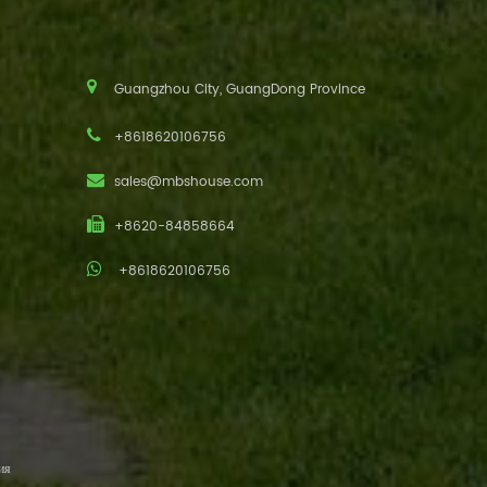
Guangzhou City, GuangDong Province
+8618620106756
sales@mbshouse.com
+8620-84858664
+8618620106756
ия