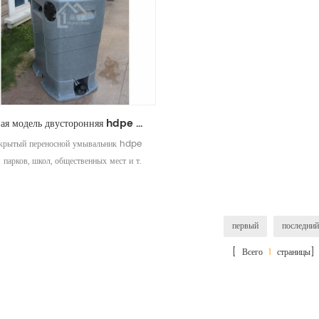
новая модель двусторонняя hdpe пластик роскошный общественный умывальник для ванной комнаты
крытый переносной умывальник hdpe
 парков, школ, общественных мест и т.
д. & nbsp;
первый
последний
[ Всего
1
страницы]