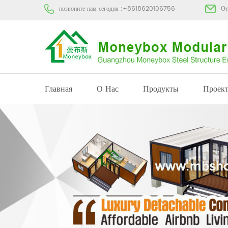
позвоните нам сегодня :
+8618620106756
От
Главная
О Нас
Продукты
Проек