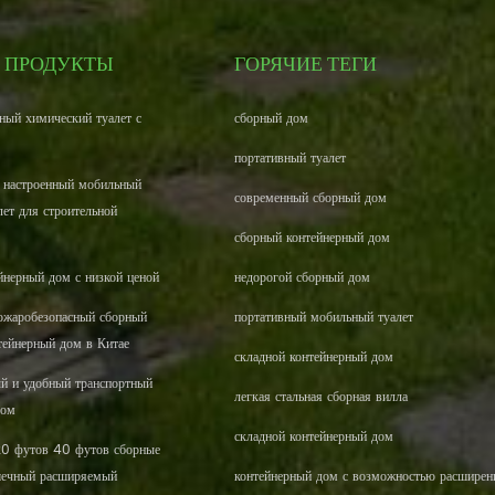
 ПРОДУКТЫ
ГОРЯЧИЕ ТЕГИ
ный химический туалет с
сборный дом
портативный туалет
 настроенный мобильный
современный сборный дом
лет для строительной
сборный контейнерный дом
йнерный дом с низкой ценой
недорогой сборный дом
жаробезопасный сборный
портативный мобильный туалет
тейнерный дом в Китае
складной контейнерный дом
ый и удобный транспортный
легкая стальная сборная вилла
дом
складной контейнерный дом
20 футов 40 футов сборные
шечный расширяемый
контейнерный дом с возможностью расширен