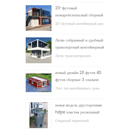
20-футовый
пожаробезопасный сборный
дом жилой контейнерный дом
20-футовый контейнерный дом
в Китае
для жилого дома
Легко собранный и удобный
транспортный контейнерный
дом
Легко транспортировать
контейнеры
новый дизайн 20 футов 40
футов сборные 3 спальни
крошечный расширяемый
Этот тип контейнерного дома
контейнерный дом
модернизирован, контейнерный
дом разделен на три спальни, одну
новая модель двусторонняя
ванную комнату и электрическую
hdpe пластик роскошный
систему.
общественный умывальник
Открытый переносной
для ванной комнаты
умывальник hdpe для парков,