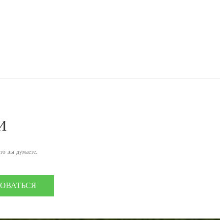
И
что вы думаете.