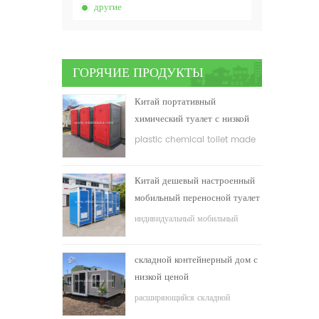
другие
ГОРЯЧИЕ ПРОДУКТЫ
Китай портативный
химический туалет с низкой
ценой
plastic chemical toilet made
in China
Китай дешевый настроенный
мобильный переносной туалет
для строительной площадки
индивидуальный мобильный
переносной туалет для
строительной площадки
складной контейнерный дом с
низкой ценой
расширяющийся складной
контейнерный дом с низкой ценой