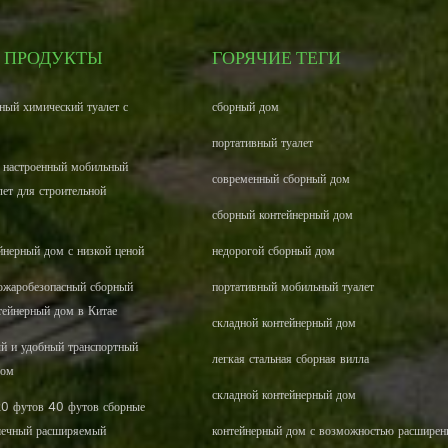
 ПРОДУКТЫ
ГОРЯЧИЕ ТЕГИ
ный химический туалет с
сборный дом
портативный туалет
 настроенный мобильный
современный сборный дом
лет для строительной
сборный контейнерный дом
йнерный дом с низкой ценой
недорогой сборный дом
жаробезопасный сборный
портативный мобильный туалет
тейнерный дом в Китае
складной контейнерный дом
ый и удобный транспортный
легкая стальная сборная вилла
дом
складной контейнерный дом
20 футов 40 футов сборные
шечный расширяемый
контейнерный дом с возможностью расширен