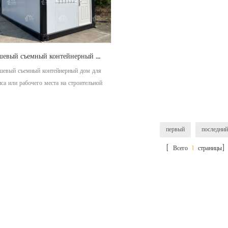
Дешевый съемный контейнерный дом для офиса или рабочего места на строительной площадке
шевый съемный контейнерный дом для
са или рабочего места на строительной
площадке
первый
последний
[ Всего
1
страницы]