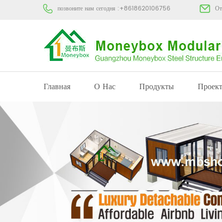
позвоните нам сегодня :
+8618620106756
От
Главная
О Нас
Продукты
Проек