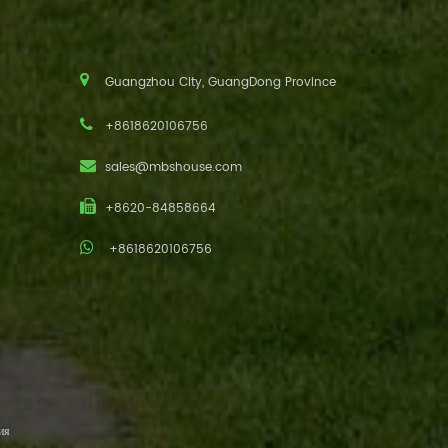
Guangzhou City, GuangDong Province
+8618620106756
sales@mbshouse.com
+8620-84858664
+8618620106756
ия