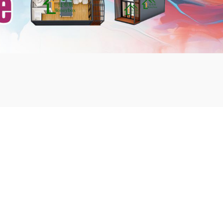
mbshou
se.com