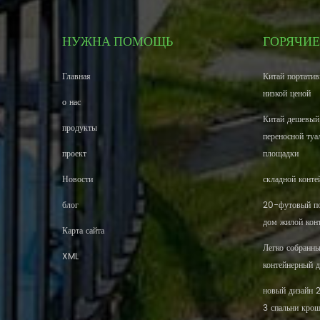
НУЖНА ПОМОЩЬ
ГОРЯЧИЕ
Главная
Китай портатив
низкой ценой
о нас
Китай дешевый
продукты
переносной туа
проект
площадки
Новости
складной конте
блог
20-футовый по
дом жилой кон
Карта сайта
Легко собранн
XML
контейнерный 
новый дизайн 
3 спальни кро