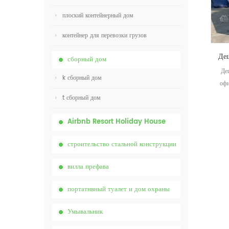
плоский контейнерный дом
контейнер для перевозки грузов
сборный дом
Де
k сборный дом
офи
t сборный дом
Airbnb Resort Holiday House
строительство стальной конструкции
вилла префава
портативный туалет и дом охраны
Умывальник